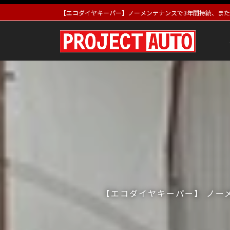
コ
ナ
【エコダイヤキーパー】ノーメンテナンスで3年間持続、また
ン
ビ
テ
ゲ
ン
ー
ツ
シ
へ
ョ
ス
ン
キ
に
ッ
移
プ
動
【エコダイヤキーパー】 ノー