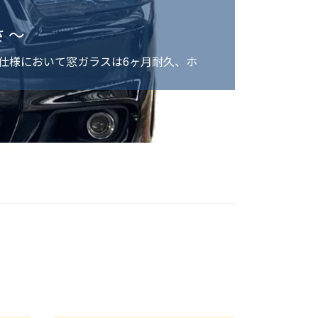
 ～
ム仕様において窓ガラスは6ヶ月耐久、ホ