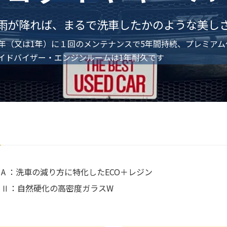
 雨が降れば、まるで洗車したかのような美しさ
2年（又は1年）に１回のメンテナンスで5年間持続、プレミア
イドバイザー・エンジンルームは1年耐久です
A ：洗車の減り方に特化したECO＋レジン
Ⅱ：自然硬化の高密度ガラスW