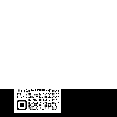
- 加盟団体 -
自動車公正取引協議会
（社）日本中古車販売協会連合会
- 業務内容 -
中古車・新車販売および買取
修理及び整備・板金塗装・メンテナンス
コーティング・カスタマイズ
カー用品の取付および販売
日本興亜損害保険代理店